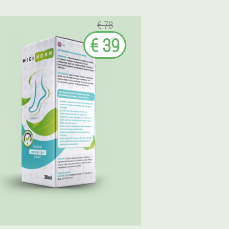
€ 78
€ 39