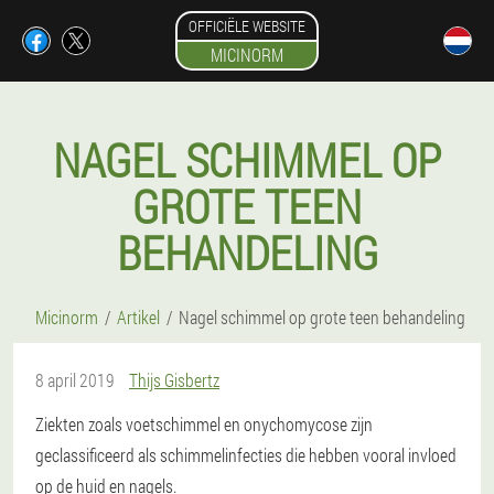
OFFICIËLE WEBSITE
MICINORM
NAGEL SCHIMMEL OP
GROTE TEEN
BEHANDELING
Micinorm
Artikel
Nagel schimmel op grote teen behandeling
8 april 2019
Thijs Gisbertz
Ziekten zoals voetschimmel en onychomycose zijn
geclassificeerd als schimmelinfecties die hebben vooral invloed
op de huid en nagels.