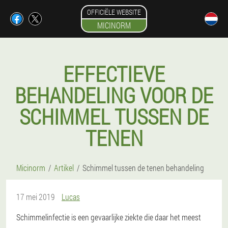
OFFICIËLE WEBSITE
MICINORM
EFFECTIEVE
BEHANDELING VOOR DE
SCHIMMEL TUSSEN DE
TENEN
Micinorm
Artikel
Schimmel tussen de tenen behandeling
17 mei 2019
Lucas
Schimmelinfectie is een gevaarlijke ziekte die daar het meest