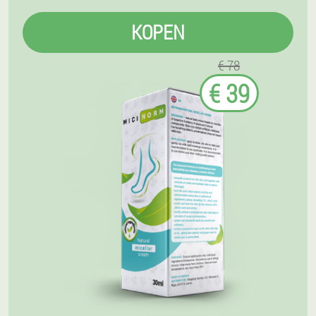
KOPEN
€ 78
€ 39